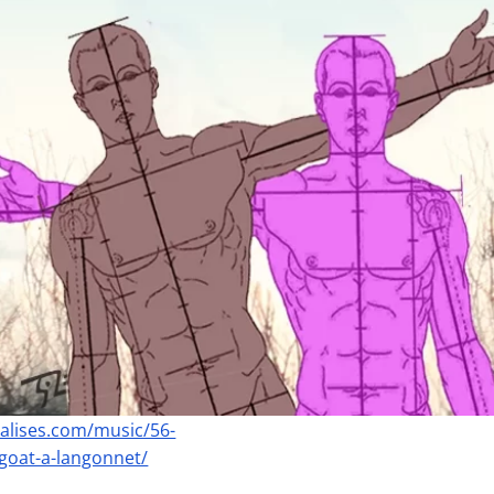
balises.com/music/56-
goat-a-langonnet/